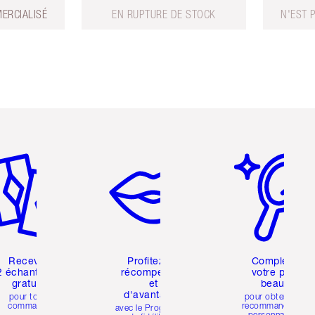
ERCIALISÉ
EN RUPTURE DE STOCK
N'EST 
icle 2 sur 6
Article 3 sur 6
Article 4 sur 6
Recevez
Profitez de
Complétez
2 échantillons
récompenses
votre profil
gratuits
et
beauté
d'avantages
pour toute
pour obtenir des
commande
recommandations
avec le Programme
personnalisées