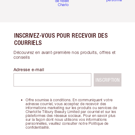
de fidélité de
Charlotte
INSCRIVEZ-VOUS POUR RECEVOIR DES
COURRIELS
Découvrez en avant-première nos produits, offres et
conseils
Adresse e-mail
INSCRIPTION
Offre soumise à conditions. En communiquant votre
adresse courriel, vous acceptez de recevoir des
informations marketing sur les produits ou services de
Charlotte Tilbury Beauty Limited par courriel et sur les
plateformes des réseaux sociaux. Pour en savoir plus
sur la façon dont nous utilisons vos informations
personnelles, veuillez consulter notre Politique de
confidentialité.