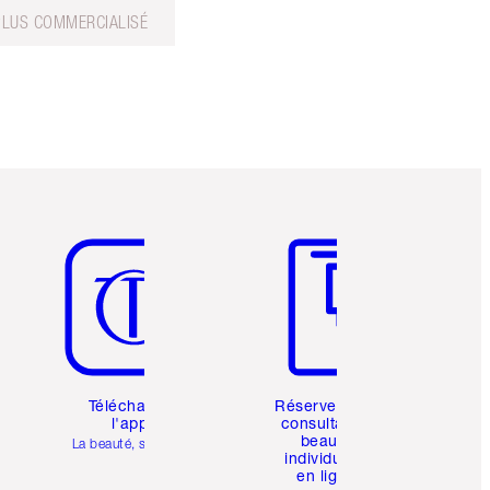
PLUS COMMERCIALISÉ
Article 5 sur 6
Article 6 sur 6
Téléchargez
Réservez une
l'appli
consultation
beauté
La beauté, simplifiée
individuelle
en ligne