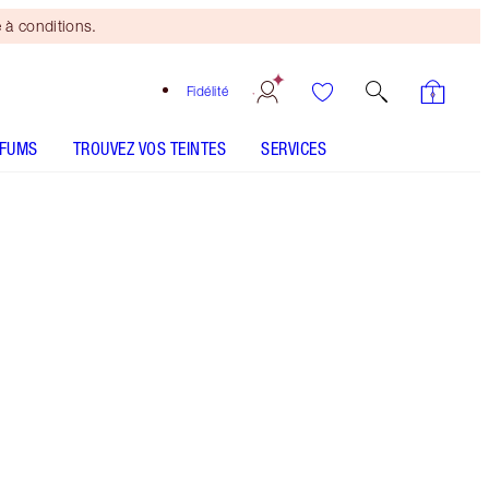
 à conditions.
Fidélité
RFUMS
TROUVEZ VOS TEINTES
SERVICES
Mini duo beauté
offert
dès 110 € d'achats ! Offre
soumise à conditions.
Coffret de rouges à lèvres mats et satinés aux
nuances rose-nude et berry-rose sublimatrices
Plus d'informations