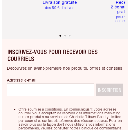
Livraison gratuite
Recev
2 échanti
dès 59 € d'achats
gratui
pour tou
comman
INSCRIVEZ-VOUS POUR RECEVOIR DES
COURRIELS
Découvrez en avant-première nos produits, offres et conseils
Adresse e-mail
INSCRIPTION
Offre soumise à conditions. En communiquant votre adresse
courriel, vous acceptez de recevoir des informations marketing
sur les produits ou services de Charlotte Tilbury Beauty Limited
par courriel et sur les plateformes des réseaux sociaux. Pour en
savoir plus sur la façon dont nous utilisons vos informations
personnelles, veuillez consulter notre Politique de confidentialité.