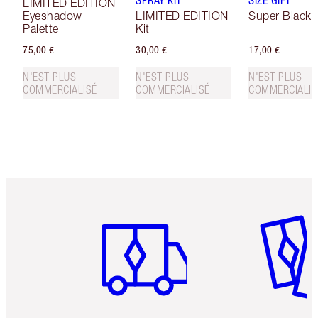
SPRAY KIT
SIZE GIFT
LIMITED EDITION
Eyeshadow
LIMITED EDITION
Super Black 
Palette
Kit
75,00 €
30,00 €
17,00 €
N'EST PLUS
N'EST PLUS
N'EST PLUS
COMMERCIALISÉ
COMMERCIALISÉ
COMMERCIALIS
Article 1 sur 6
Article 