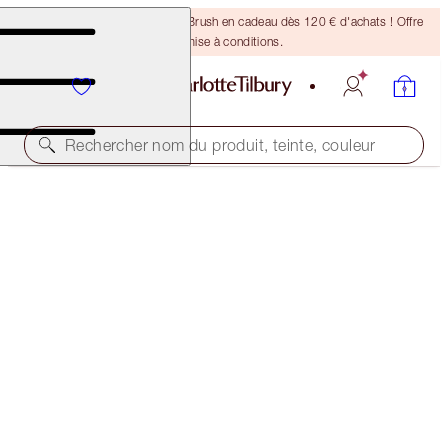
Recevez un pinceau Bronzing Brush en cadeau dès 120 € d'achats ! Offre
soumise à conditions.
Rechercher nom du produit, teinte, couleur
PILLOW TALK BEAUTIFYING LIP AND CHEEK
SECRETS
PILLOW TALK
56,00 €
(
140,00 €
/
10
ml
)