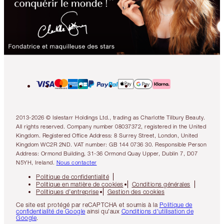
2013-2026 © Islestarr Holdings Ltd., trading as Charlotte Tilbury Beauty.
All rights reserved. Company number 08037372, registered in the United
Kingdom. Registered Office Address: 8 Surrey Street, London, United
Kingdom WC2R 2ND. VAT number: GB 144 0736 30. Responsible Person
Address: Ormond Building, 31-36 Ormond Quay Upper, Dublin 7, D07
N5YH, Ireland.
Nous contacter
Politique de confidentialité
Politique en matière de cookies
Conditions générales
Politiques d’entreprise
Gestion des cookies
Ce site est protégé par reCAPTCHA et soumis à la
Politique de
confidentialité de Google
ainsi qu'aux
Conditions d'utilisation de
Google
.