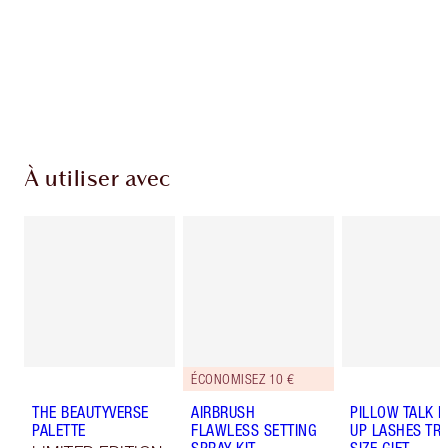
Livraison standard gratuite lorsque votre
montant atteint 59,00 €
Choissisez 2 échantillons gratuits au moment
de confirmer vos achats
À utiliser avec
ÉCONOMISEZ 10 €
THE BEAUTYVERSE
AIRBRUSH
PILLOW TALK 
PALETTE
FLAWLESS SETTING
UP LASHES TR