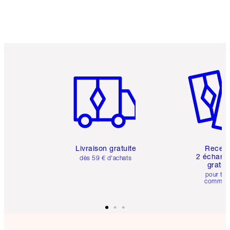
Article 1 sur 6
Article 
Livraison gratuite
Recev
2 échanti
dès 59 € d'achats
gratui
pour tou
comman