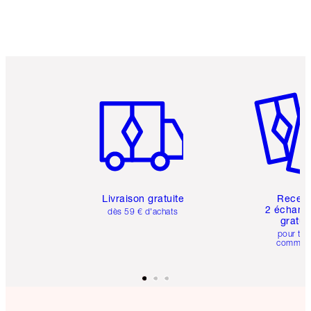
Article 1 sur 6
Article 
Livraison gratuite
Recev
2 échanti
dès 59 € d'achats
gratui
pour tou
comman