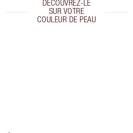
DÉCOUVREZ-LE
SUR VOTRE
COULEUR DE PEAU
Article 1 sur 20
Arti