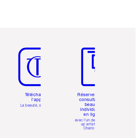
Article 5 sur 6
Article 6 sur 6
Téléchargez
Réservez une
l'appli
consultation
beauté
La beauté, simplifiée
individuelle
en ligne
avec l'un des make-
up artists de
Charlotte.