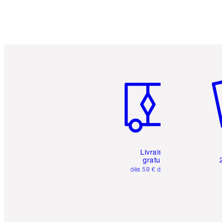
Article 1 sur 6
Art
Livraison
gratuite
dès 59 € d'achats