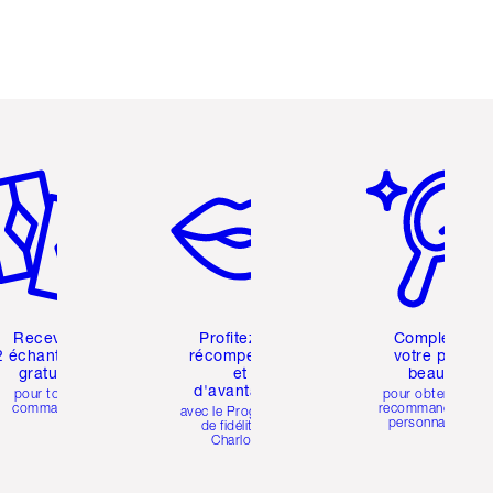
icle 2 sur 6
Article 3 sur 6
Article 4 sur 6
Recevez
Profitez de
Complétez
2 échantillons
récompenses
votre profil
gratuits
et
beauté
d'avantages
pour toute
pour obtenir des
commande
recommandations
avec le Programme
personnalisées
de fidélité de
Charlotte