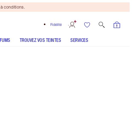
à conditions.
Fidélité
RFUMS
TROUVEZ VOS TEINTES
SERVICES
LE KIT INCLUT
LUXURY PALETTE PILLOW TALK DREAMS
MATTE REVOLUTION - Sélectionner la teinte
HOLLYWOOD GLOW GLIDE FACE ARCHITECT
HIGHLIGHTER - Sélectionner la teinte