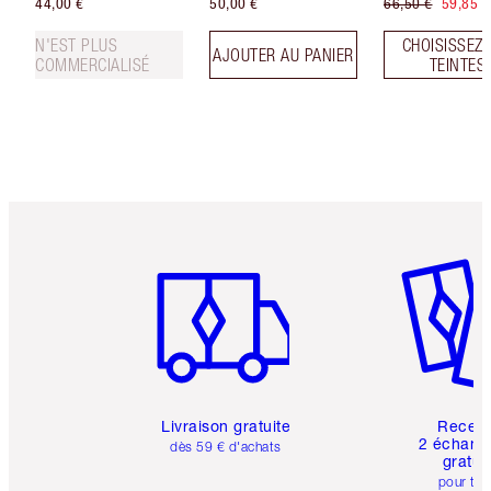
44,00 €
50,00 €
66,50 €
59,85 €
N'EST PLUS
CHOISISSEZ 
AJOUTER AU PANIER
COMMERCIALISÉ
TEINTES
Article 1 sur 6
Article 
Livraison gratuite
Recev
2 échanti
dès 59 € d'achats
gratui
pour tou