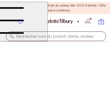
Recevez un pinceau Bronzing Brush en cadeau dès 120 € d'achats ! Offre
soumise à conditions.
Rechercher nom du produit, teinte, couleur
ÉDITION LIMITÉE
LIMITED EDITION MAGIC HOLLYWOOD GLOW TRIO
SKINCARE & MAKEUP KIT
187,00 €