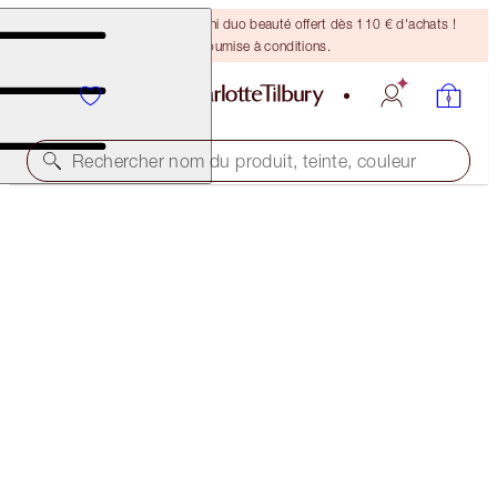
DERNIÈRE CHANCE ! Un mini duo beauté offert dès 110 € d'achats !
Offre soumise à conditions.
Rechercher nom du produit, teinte, couleur
ÉDITION LIMITÉE
LIMITED EDITION BEAUTY LIGHT WAND &
HOLLYWOOD CONTOUR DUO
CHEEK KIT
80,00 €