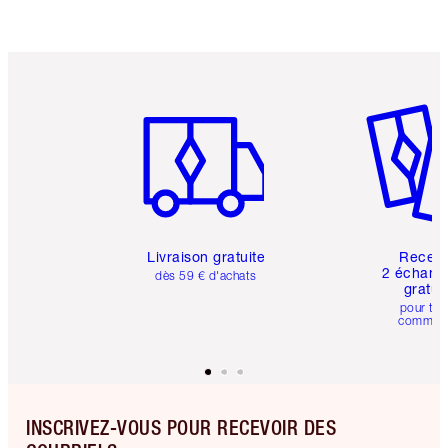
Article 1 sur 6
Article 
Livraison gratuite
Recev
2 échanti
dès 59 € d'achats
gratui
pour tou
comman
INSCRIVEZ-VOUS POUR RECEVOIR DES