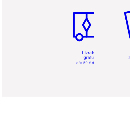
Article 1 sur 6
Art
Livraison
gratuite
dès 59 € d'achats