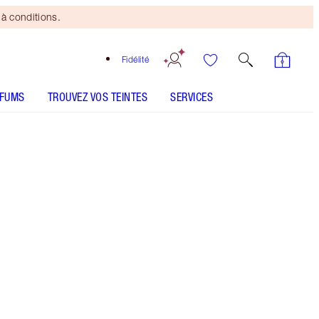
à conditions.
Fidélité
RFUMS
TROUVEZ VOS TEINTES
SERVICES
LE KIT INCLUT
FULL FAT LASHES GLOSSY BLACK
EYES TO MESMERISE - Sélectionner la teinte
THE FELINE FLICK - Sélectionner la teinte