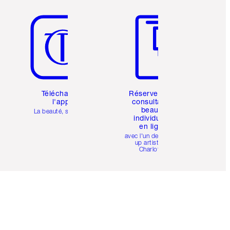
Article 5 sur 6
Article 6 sur 6
Téléchargez
Réservez une
l'appli
consultation
beauté
La beauté, simplifiée
individuelle
en ligne
avec l'un des make-
up artists de
Charlotte.