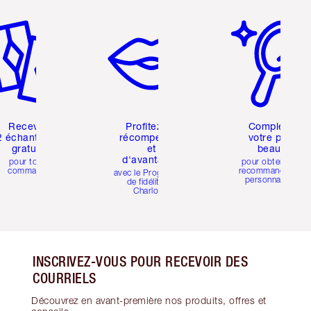
icle 2 sur 6
Article 3 sur 6
Article 4 sur 6
Recevez
Profitez de
Complétez
2 échantillons
récompenses
votre profil
gratuits
et
beauté
d'avantages
pour toute
pour obtenir des
commande
recommandations
avec le Programme
personnalisées
de fidélité de
Charlotte
INSCRIVEZ-VOUS POUR RECEVOIR DES
COURRIELS
Découvrez en avant-première nos produits, offres et