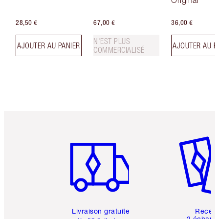
28,50 €
67,00 €
36,00 €
N'EST PLUS
AJOUTER AU PANIER
AJOUTER AU P
COMMERCIALISÉ
Article 1 sur 6
Article 
Livraison gratuite
Recev
2 échanti