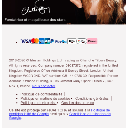
2013-2026 © Islestarr Holdings Ltd., trading as Charlotte Tilbury Beauty.
All rights reserved. Company number 08037372, registered in the United
Kingdom. Registered Office Address: 8 Surrey Street, London, United
Kingdom WC2R 2ND. VAT number: GB 144 0736 30. Responsible Person
Address: Ormond Building, 31-36 Ormond Quay Upper, Dublin 7, D07
N5YH, Ireland.
Nous contacter
Politique de confidentialité
Politique en matière de cookies
Conditions générales
Politiques d’entreprise
Gestion des cookies
Ce site est protégé par reCAPTCHA et soumis à la
Politique de
confidentialité de Google
ainsi qu'aux
Conditions d'utilisation de
Google
.