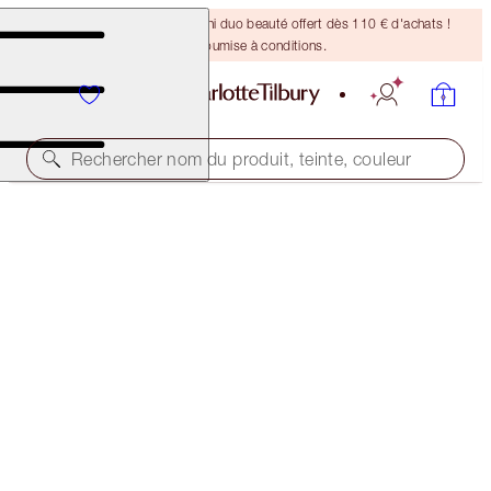
DERNIÈRE CHANCE ! Un mini duo beauté offert dès 110 € d'achats !
Offre soumise à conditions.
Rechercher nom du produit, teinte, couleur
ÉDITION LIMITÉE
GLOWGASM LIPS
GLITTERGASM
28,00 €