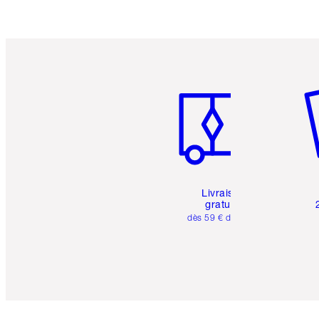
Article 1 sur 6
Art
Livraison
gratuite
dès 59 € d'achats