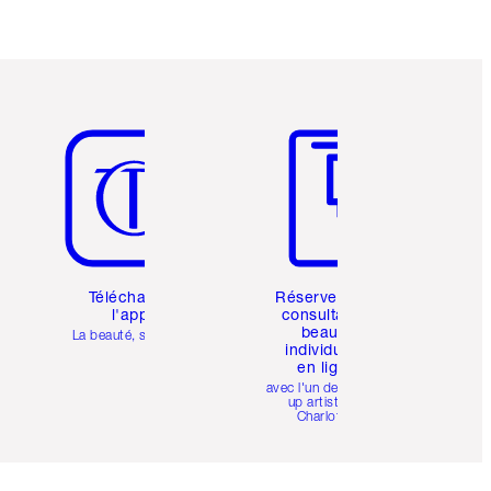
Article 5 sur 6
Article 6 sur 6
Téléchargez
Réservez une
l'appli
consultation
beauté
La beauté, simplifiée
individuelle
en ligne
avec l'un des make-
up artists de
Charlotte.