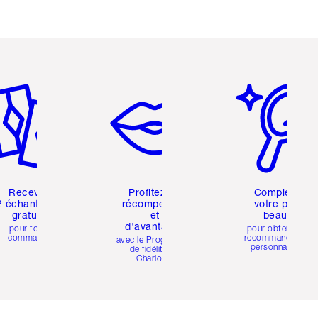
icle 2 sur 6
Article 3 sur 6
Article 4 sur 6
Recevez
Profitez de
Complétez
2 échantillons
récompenses
votre profil
gratuits
et
beauté
d'avantages
pour toute
pour obtenir des
commande
recommandations
avec le Programme
personnalisées
de fidélité de
Charlotte