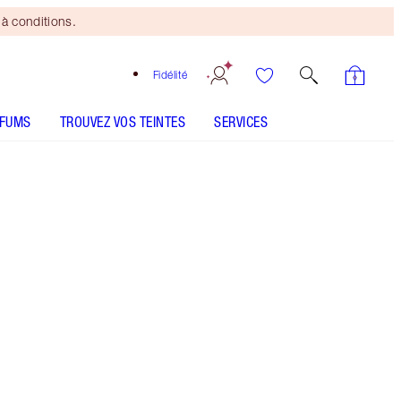
à conditions.
Fidélité
RFUMS
TROUVEZ VOS TEINTES
SERVICES
LE KIT INCLUT
AIRBRUSH FLAWLESS SETTING SPRAY
ORIGINAL 100 ML
INVISIBLE UV FLAWLESS PORELESS
PRIMER SPF 50 | 30 ML
COLLAGEN LIP BATH - Sélectionner la teinte