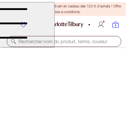
Recevez un pinceau Bronzing Brush en cadeau dès 120 € d'achats ! Offre
soumise à conditions.
Rechercher nom du produit, teinte, couleur
FILMSTAR KILLER CHEEKBONES
MEDIUM TO DARK
105,00 €