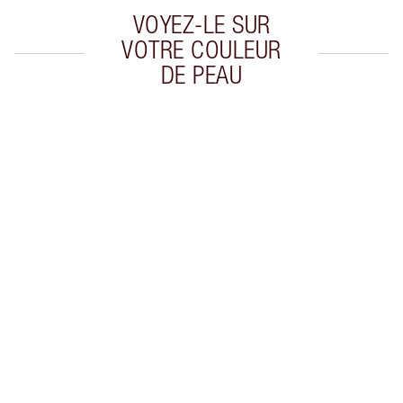
VOYEZ-LE SUR
VOTRE COULEUR
DE PEAU
Article 1 sur 20
Arti