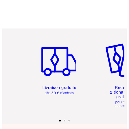
Article 1 sur 6
Article 
Livraison gratuite
Recev
2 échanti
dès 59 € d'achats
gratui
pour tou
comman