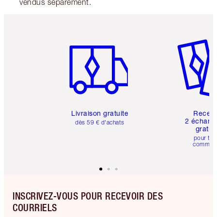
vendus séparément.
Article 1 sur 6
Article 
Livraison gratuite
Recev
2 échanti
dès 59 € d'achats
gratui
pour tou
comman
INSCRIVEZ-VOUS POUR RECEVOIR DES
COURRIELS