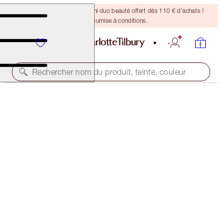
DERNIÈRE CHANCE ! Un mini duo beauté offert dès 110 € d'achats !
Offre soumise à conditions.
Rechercher nom du produit, teinte, couleur
ASSORTIMENT GRATUIT AU FORMAT VOYAGE !
FILMSTAR BRONZE + GLOW FULL-SIZE + TRAVEL-
SIZE DUO
OFFER ENDED
102,00 €