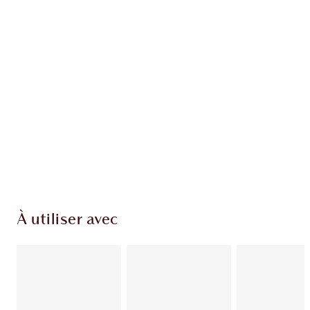
Article 1 sur 20
Arti
À utiliser avec