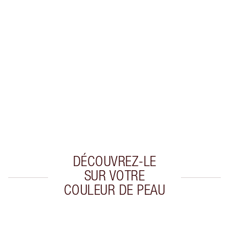
EXCLUSIVITÉS CHARLOTTE TILBURY
Club fidélité Charlotte's Darlings. Gagnez des
pièces de fidélité à chaque achat!
Livraison standard gratuite lorsque votre
montant atteint 59,00 €
Choissisez 2 échantillons gratuits au moment
de confirmer vos achats
DÉCOUVREZ-LE
SUR VOTRE
COULEUR DE PEAU