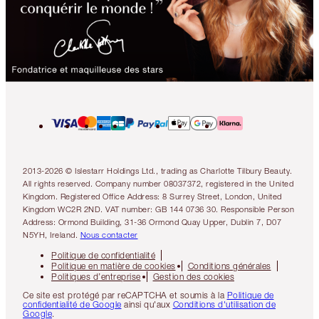
2013-2026 © Islestarr Holdings Ltd., trading as Charlotte Tilbury Beauty.
All rights reserved. Company number 08037372, registered in the United
Kingdom. Registered Office Address: 8 Surrey Street, London, United
Kingdom WC2R 2ND. VAT number: GB 144 0736 30. Responsible Person
Address: Ormond Building, 31-36 Ormond Quay Upper, Dublin 7, D07
N5YH, Ireland.
Nous contacter
Politique de confidentialité
Politique en matière de cookies
Conditions générales
Politiques d’entreprise
Gestion des cookies
Ce site est protégé par reCAPTCHA et soumis à la
Politique de
confidentialité de Google
ainsi qu'aux
Conditions d'utilisation de
Google
.