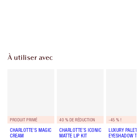
pièces de fidélité à chaque achat!
Livraison standard gratuite lorsque votre
montant atteint 59,00 €
Choissisez 2 échantillons gratuits au moment
de confirmer vos achats
À utiliser avec
PRODUIT PRIMÉ
40 % DE RÉDUCTION
-45 % !
CHARLOTTE'S MAGIC
CHARLOTTE’S ICONIC
LUXURY PALET
CREAM
MATTE LIP KIT
EYESHADOW TR