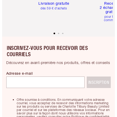
Livraison gratuite
Recev
2 échanti
dès 59 € d'achats
gratui
pour tou
comman
INSCRIVEZ-VOUS POUR RECEVOIR DES
COURRIELS
Découvrez en avant-première nos produits, offres et conseils
Adresse e-mail
INSCRIPTION
Offre soumise à conditions. En communiquant votre adresse
courriel, vous acceptez de recevoir des informations marketing
sur les produits ou services de Charlotte Tilbury Beauty Limited
par courriel et sur les plateformes des réseaux sociaux. Pour en
savoir plus sur la façon dont nous utilisons vos informations
personnelles, veuillez consulter notre Politique de confidentialité.