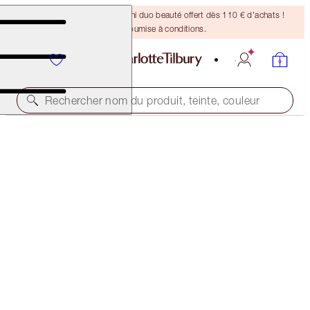
DERNIÈRE CHANCE ! Un mini duo beauté offert dès 110 € d'achats !
Offre soumise à conditions.
Rechercher nom du produit, teinte, couleur
40% DE RÉDUCTION
CHARLOTTE’S DREAMY, DIAMOND EYES KIT
BLACK FRIDAY 30% OFF
75,00 €