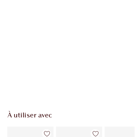
Recevez 97 pièces de fidélité
En savoir plus
EXCLUSIVITÉS CHARLOTTE TILBURY
Club fidélité Charlotte's Darlings. Gagnez des
pièces de fidélité à chaque achat!
Livraison standard gratuite lorsque votre
montant atteint 59,00 €
Choissisez 2 échantillons gratuits au moment
de confirmer vos achats
À utiliser avec