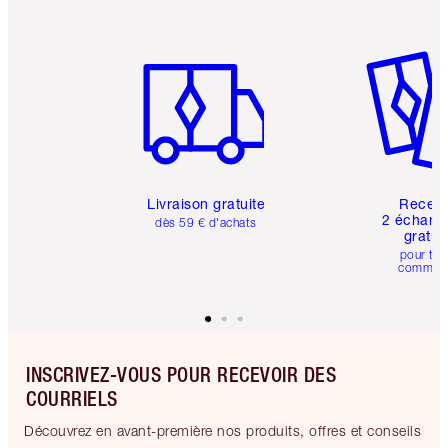
Article 1 sur 6
Article 
Livraison gratuite
Recev
2 échanti
dès 59 € d'achats
gratui
pour tou
comman
INSCRIVEZ-VOUS POUR RECEVOIR DES
COURRIELS
Découvrez en avant-première nos produits, offres et conseils