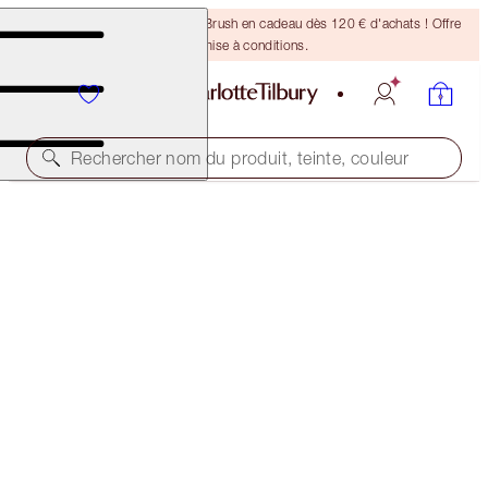
Recevez un pinceau Bronzing Brush en cadeau dès 120 € d'achats ! Offre
soumise à conditions.
Rechercher nom du produit, teinte, couleur
ÉCONOMISEZ 15 %
DEWY, PRETTY BLUSHED CHEEKS KIT
MAGICAL SAVINGS
97,00 €