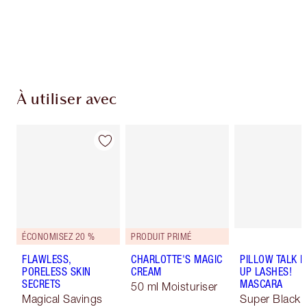
montant atteint 59,00 €
Choissisez 2 échantillons gratuits au moment
de confirmer vos achats
À utiliser avec
ÉCONOMISEZ 20 %
PRODUIT PRIMÉ
FLAWLESS,
CHARLOTTE'S MAGIC
PILLOW TALK 
PORELESS SKIN
CREAM
UP LASHES!
SECRETS
MASCARA
50 ml Moisturiser
Magical Savings
Super Black 