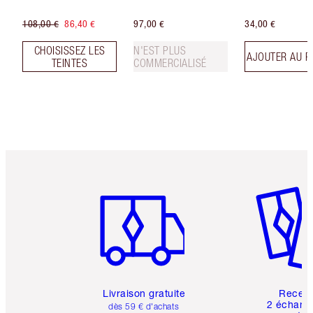
108,00 €
86,40 €
97,00 €
34,00 €
CHOISISSEZ LES
N'EST PLUS
AJOUTER AU P
TEINTES
COMMERCIALISÉ
Article 1 sur 6
Article 
Livraison gratuite
Recev
2 échanti
dès 59 € d'achats