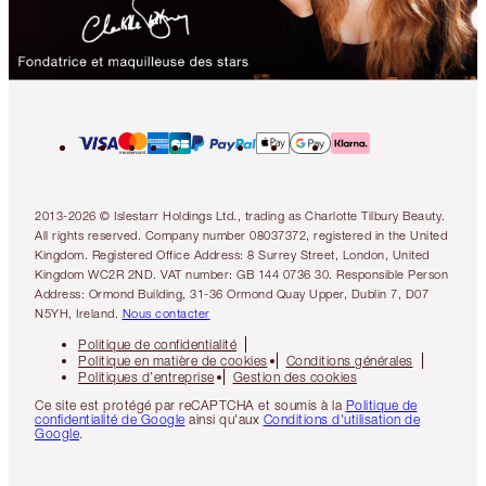
2013-2026 © Islestarr Holdings Ltd., trading as Charlotte Tilbury Beauty.
All rights reserved. Company number 08037372, registered in the United
Kingdom. Registered Office Address: 8 Surrey Street, London, United
Kingdom WC2R 2ND. VAT number: GB 144 0736 30. Responsible Person
Address: Ormond Building, 31-36 Ormond Quay Upper, Dublin 7, D07
N5YH, Ireland.
Nous contacter
Politique de confidentialité
Politique en matière de cookies
Conditions générales
Politiques d’entreprise
Gestion des cookies
Ce site est protégé par reCAPTCHA et soumis à la
Politique de
confidentialité de Google
ainsi qu'aux
Conditions d'utilisation de
Google
.