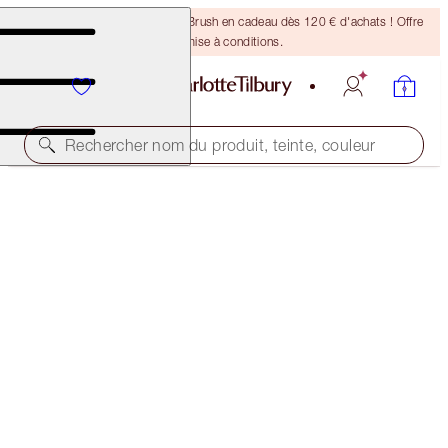
Recevez un pinceau Bronzing Brush en cadeau dès 120 € d'achats ! Offre
soumise à conditions.
Rechercher nom du produit, teinte, couleur
EXCLUSIVITÉ WEB
CHARLOTTE’S NUDE LIP ICONS KIT
LIP KIT
127,00 €