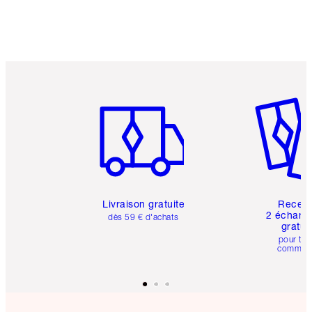
Article 1 sur 6
Article 
Livraison gratuite
Recev
2 échanti
dès 59 € d'achats
gratui
pour tou
comman