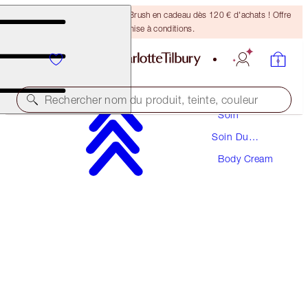
Recevez un pinceau Bronzing Brush en cadeau dès 120 € d'achats ! Offre
soumise à conditions.
Rechercher nom du produit, teinte, couleur
Soin
Soin Du
PRODUIT PRIMÉ
Corps
Body Cream
CHARLOTTE'S MAGIC BODY CREAM
ORIGINAL 200ML
59,00 €
(
29,50 €
/
100
ml
)