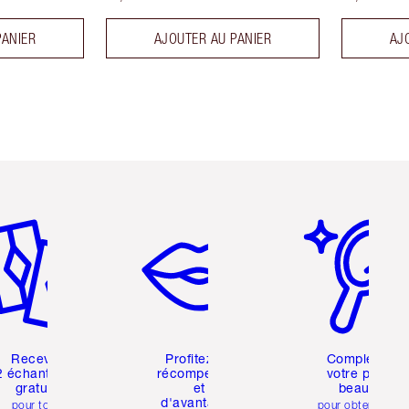
PANIER
AJOUTER AU PANIER
AJ
icle 2 sur 6
Article 3 sur 6
Article 4 sur 6
Recevez
Profitez de
Complétez
2 échantillons
récompenses
votre profil
gratuits
et
beauté
d'avantages
pour toute
pour obtenir des