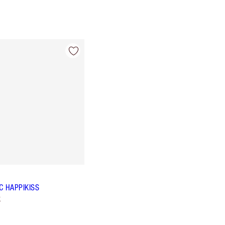
C HAPPIKISS
k