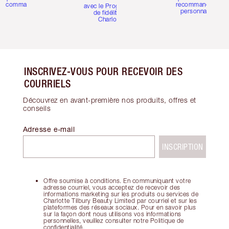
commande
recommandations
avec le Programme
personnalisées
de fidélité de
Charlotte
INSCRIVEZ-VOUS POUR RECEVOIR DES
COURRIELS
Découvrez en avant-première nos produits, offres et
conseils
Adresse e-mail
INSCRIPTION
Offre soumise à conditions. En communiquant votre
adresse courriel, vous acceptez de recevoir des
informations marketing sur les produits ou services de
Charlotte Tilbury Beauty Limited par courriel et sur les
plateformes des réseaux sociaux. Pour en savoir plus
sur la façon dont nous utilisons vos informations
personnelles, veuillez consulter notre Politique de
confidentialité.