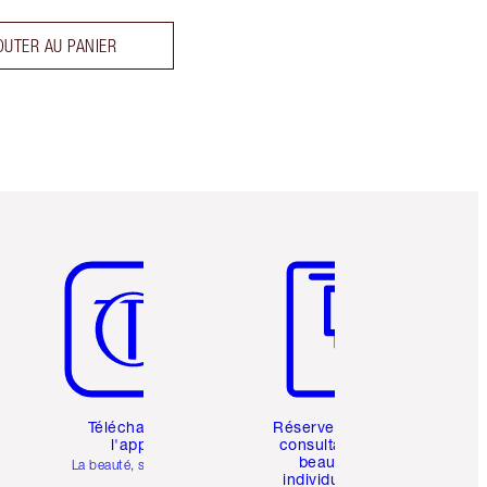
OUTER AU PANIER
Article 5 sur 6
Article 6 sur 6
Téléchargez
Réservez une
l'appli
consultation
beauté
La beauté, simplifiée
individuelle