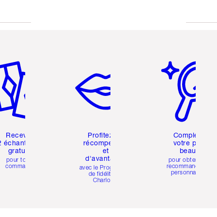
icle 2 sur 6
Article 3 sur 6
Article 4 sur 6
Recevez
Profitez de
Complétez
2 échantillons
récompenses
votre profil
gratuits
et
beauté
d'avantages
pour toute
pour obtenir des
commande
recommandations
avec le Programme
personnalisées
de fidélité de
Charlotte