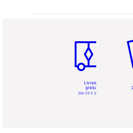
Article 1 sur 6
Art
Livraison
gratuite
dès 59 € d'achats