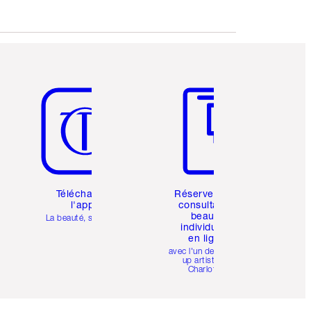
Article 5 sur 6
Article 6 sur 6
Téléchargez
Réservez une
l'appli
consultation
beauté
La beauté, simplifiée
individuelle
en ligne
avec l'un des make-
up artists de
Charlotte.