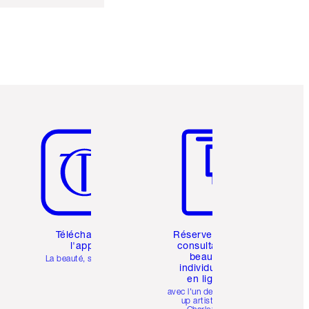
Article 5 sur 6
Article 6 sur 6
Téléchargez
Réservez une
l'appli
consultation
beauté
La beauté, simplifiée
individuelle
en ligne
avec l'un des make-
up artists de