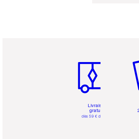
Article 1 sur 6
Art
Livraison
gratuite
dès 59 € d'achats