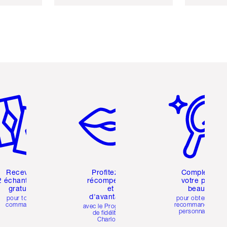
icle 2 sur 6
Article 3 sur 6
Article 4 sur 6
Recevez
Profitez de
Complétez
2 échantillons
récompenses
votre profil
gratuits
et
beauté
d'avantages
pour toute
pour obtenir des
commande
recommandations
avec le Programme
personnalisées
de fidélité de
Charlotte