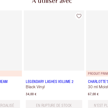
À utiliser avec
PRODUIT PRIM
REAM
LEGENDARY LASHES VOLUME 2
CHARLOTTE'
Black Vinyl
30 ml Moist
34,00 €
67,00 €
RCIALISÉ
EN RUPTURE DE STOCK
N'EST P