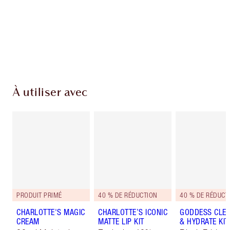
Livraison standard gratuite lorsque votre
montant atteint 59,00 €
Choissisez 2 échantillons gratuits au moment
de confirmer vos achats
À utiliser avec
PRODUIT PRIMÉ
40 % DE RÉDUCTION
40 % DE RÉDUCT
CHARLOTTE'S MAGIC
CHARLOTTE’S ICONIC
GODDESS CLE
CREAM
MATTE LIP KIT
& HYDRATE KIT