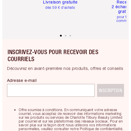
Livraison gratuite
Recev
2 échanti
dès 59 € d'achats
gratui
pour tou
comman
INSCRIVEZ-VOUS POUR RECEVOIR DES
COURRIELS
Découvrez en avant-première nos produits, offres et conseils
Adresse e-mail
INSCRIPTION
Offre soumise à conditions. En communiquant votre adresse
courriel, vous acceptez de recevoir des informations marketing
sur les produits ou services de Charlotte Tilbury Beauty Limited
par courriel et sur les plateformes des réseaux sociaux. Pour en
savoir plus sur la façon dont nous utilisons vos informations
personnelles, veuillez consulter notre Politique de confidentialité.