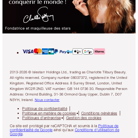
2013-2026 © Islestarr Holdings Ltd., trading as Charlotte Tilbury Beauty.
All rights reserved. Company number 08037372, registered in the United
Kingdom. Registered Office Address: 8 Surrey Street, London, United
Kingdom WC2R 2ND. VAT number: GB 144 0736 30. Responsible Person
Address: Ormond Building, 31-36 Ormond Quay Upper, Dublin 7, D07
N5YH, Ireland.
Nous contacter
Politique de confidentialité
Politique en matière de cookies
Conditions générales
Politiques d’entreprise
Gestion des cookies
Ce site est protégé par reCAPTCHA et soumis à la
Politique de
confidentialité de Google
ainsi qu'aux
Conditions d'utilisation de
Google
.