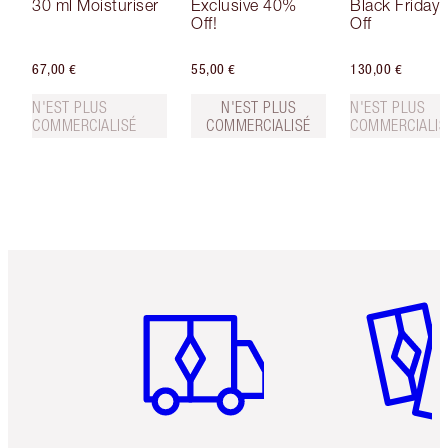
30 ml Moisturiser
Exclusive 40%
Black Friday
Off!
Off
67,00 €
55,00 €
130,00 €
N'EST PLUS
N'EST PLUS
N'EST PLUS
COMMERCIALISÉ
COMMERCIALISÉ
COMMERCIALIS
Article 1 sur 6
Article 