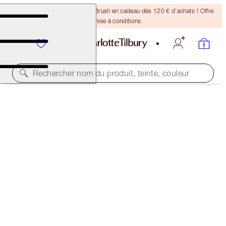
Recevez un pinceau Bronzing Brush en cadeau dès 120 € d'achats ! Offre
soumise à conditions.
Rechercher nom du produit, teinte, couleur
AUJOURD’HUI SEULEMENT !
6 SHADES OF LOVE - FIRST LOVE
MAGICAL OFFER
65,00 €