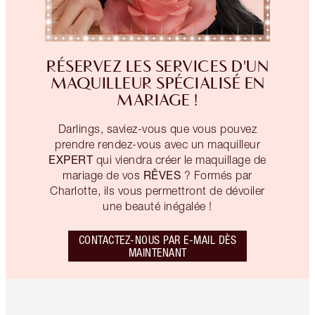
RÉSERVEZ LES SERVICES D'UN
MAQUILLEUR SPÉCIALISÉ EN
MARIAGE !
Darlings, saviez-vous que vous pouvez
prendre rendez-vous avec un maquilleur
EXPERT
qui viendra créer le maquillage de
RÊVES
mariage de vos
? Formés par
Charlotte, ils vous permettront de dévoiler
une beauté inégalée !
CONTACTEZ-NOUS PAR E-MAIL DÈS
MAINTENANT
Article 1 sur 6
Article 