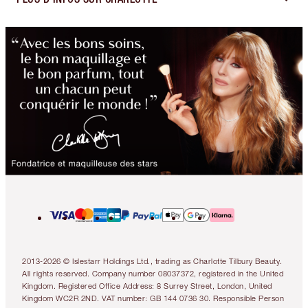
2013-2026 © Islestarr Holdings Ltd., trading as Charlotte Tilbury Beauty.
All rights reserved. Company number 08037372, registered in the United
Kingdom. Registered Office Address: 8 Surrey Street, London, United
Kingdom WC2R 2ND. VAT number: GB 144 0736 30. Responsible Person