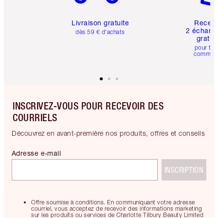
Livraison gratuite
Recev
2 échanti
dès 59 € d'achats
gratui
pour tou
comman
INSCRIVEZ-VOUS POUR RECEVOIR DES
COURRIELS
Découvrez en avant-première nos produits, offres et conseils
Adresse e-mail
INSCRIPTION
Offre soumise à conditions. En communiquant votre adresse
courriel, vous acceptez de recevoir des informations marketing
sur les produits ou services de Charlotte Tilbury Beauty Limited