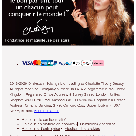
2013-2026 © Islestarr Holdings Ltd., trading as Charlotte Tilbury Beauty.
All rights reserved. Company number 08037372, registered in the United
Kingdom. Registered Office Address: 8 Surrey Street, London, United
Kingdom WC2R 2ND. VAT number: GB 144 0736 30. Responsible Person
Address: Ormond Building, 31-36 Ormond Quay Upper, Dublin 7, D07
N5YH, Ireland.
Nous contacter
Politique de confidentialité
Politique en matière de cookies
Conditions générales
Politiques d’entreprise
Gestion des cookies