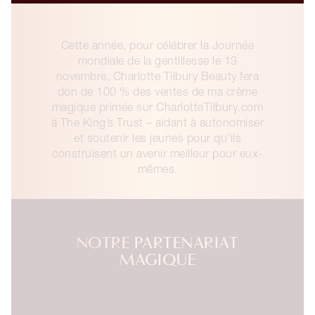
Cette année, pour célébrer la Journée
mondiale de la gentillesse le 13
novembre, Charlotte Tilbury Beauty fera
don de 100 % des ventes de ma crème
magique primée sur CharlotteTilbury.com
à The King’s Trust – aidant à autonomiser
et soutenir les jeunes pour qu’ils
construisent un avenir meilleur pour eux-
mêmes.
NOTRE PARTENARIAT
MAGIQUE