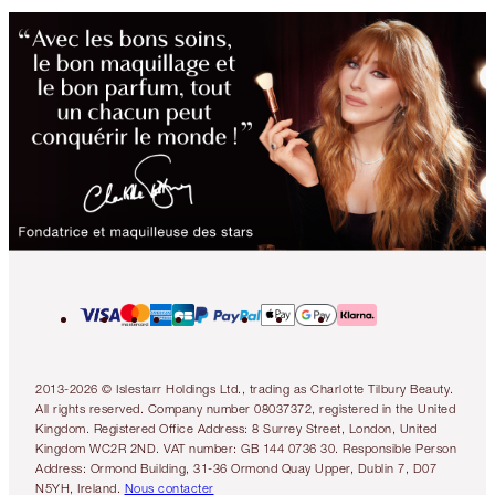
2013-2026 © Islestarr Holdings Ltd., trading as Charlotte Tilbury Beauty.
All rights reserved. Company number 08037372, registered in the United
Kingdom. Registered Office Address: 8 Surrey Street, London, United
Kingdom WC2R 2ND. VAT number: GB 144 0736 30. Responsible Person
Address: Ormond Building, 31-36 Ormond Quay Upper, Dublin 7, D07
N5YH, Ireland.
Nous contacter