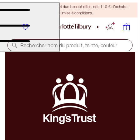
DERNIÈRE CHANCE ! Un mini duo beauté offert dès 110 € d'achats !
Offre soumise à conditions.
Rechercher nom du produit, teinte, couleur