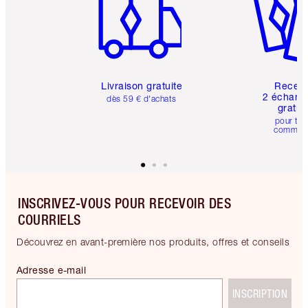
Livraison gratuite
Recev
2 échanti
dès 59 € d'achats
gratui
pour tou
comman
INSCRIVEZ-VOUS POUR RECEVOIR DES
COURRIELS
Découvrez en avant-première nos produits, offres et conseils
Adresse e-mail
INSCRIPTION