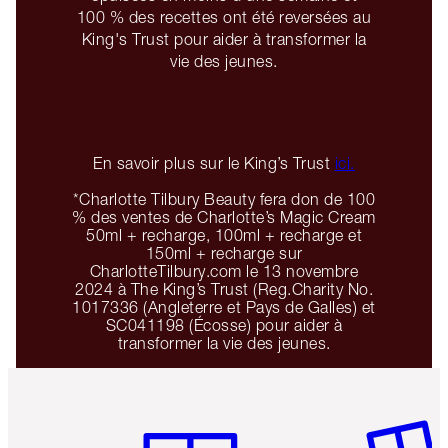
100 % des recettes ont été reversées au
King's Trust pour aider à transformer la
vie des jeunes.
En savoir plus sur le King’s Trust
ici.
*Charlotte Tilbury Beauty fera don de 100
% des ventes de Charlotte’s Magic Cream
50ml + recharge, 100ml + recharge et
150ml + recharge sur
CharlotteTilbury.com le 13 novembre
2024 à The King’s Trust (Reg.Charity No.
1017336 (Angleterre et Pays de Galles) et
SC041198 (Écosse) pour aider à
transformer la vie des jeunes.
Article 1 sur 6
Article 