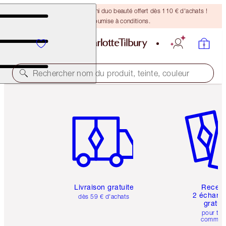
DERNIÈRE CHANCE ! Un mini duo beauté offert dès 110 € d'achats !
Offre soumise à conditions.
Rechercher nom du produit, teinte, couleur
Article 1 sur 6
Article 
Livraison gratuite
Recev
2 échanti
dès 59 € d'achats
gratui
pour tou
comman