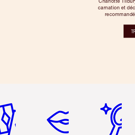
Charlotte Tilbur
carnation et déc
recommandés 
réussir un
T
icle 2 sur 6
Article 3 sur 6
Article 4 sur 6