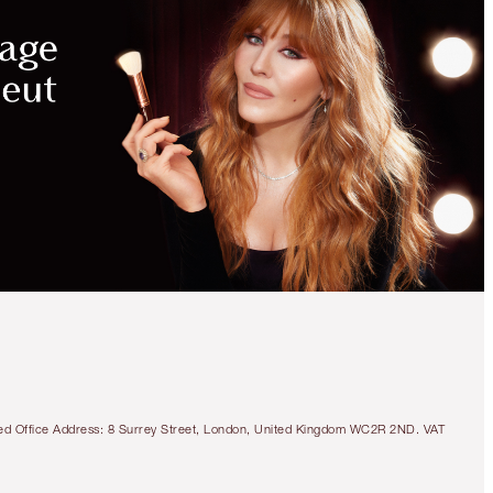
tered Office Address: 8 Surrey Street, London, United Kingdom WC2R 2ND. VAT