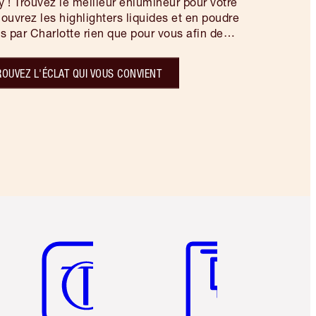
y ! Trouvez le meilleur enlumineur pour votre
ouvrez les highlighters liquides et en poudre
par Charlotte rien que pour vous afin de
 maquillage magique, en un tournemain…
ROUVEZ L'ÉCLAT QUI VOUS CONVIENT
Article 5 sur 6
Article 6 sur 6