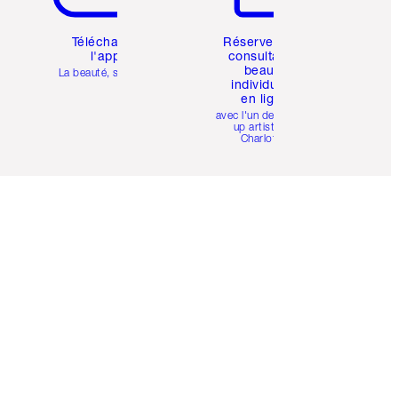
Téléchargez
Réservez une
l'appli
consultation
beauté
La beauté, simplifiée
individuelle
en ligne
avec l'un des make-
up artists de
Charlotte.