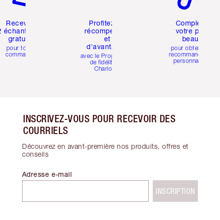
Recevez
Profitez de
Complétez
2 échantillons
récompenses
votre profil
gratuits
et
beauté
d'avantages
pour toute
pour obtenir des
commande
recommandations
avec le Programme
personnalisées
de fidélité de
Charlotte
INSCRIVEZ-VOUS POUR RECEVOIR DES
COURRIELS
Découvrez en avant-première nos produits, offres et
conseils
Adresse e-mail
INSCRIPTION