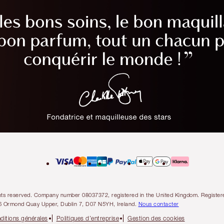
l rights reserved. Company number 08037372, registered in the United Kingdom. Regis
6 Ormond Quay Upper, Dublin 7, D07 N5YH, Ireland.
Nous contacter
ditions générales
Politiques d’entreprise
Gestion des cookies