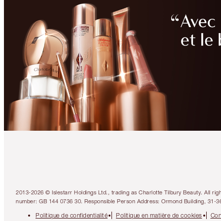
2013-2026 © Islestarr Holdings Ltd., trading as Charlotte Tilbury Beauty. Al
number: GB 144 0736 30. Responsible Person Address: Ormond Building, 31-3
Politique de confidentialité
Politique en matière de cookies
Con