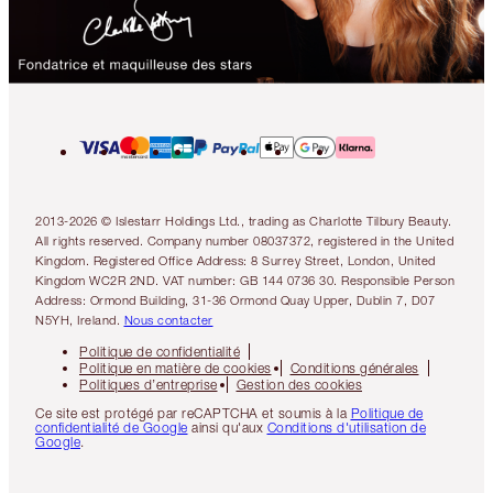
2013-2026 © Islestarr Holdings Ltd., trading as Charlotte Tilbury Beauty.
All rights reserved. Company number 08037372, registered in the United
Kingdom. Registered Office Address: 8 Surrey Street, London, United
Kingdom WC2R 2ND. VAT number: GB 144 0736 30. Responsible Person
Address: Ormond Building, 31-36 Ormond Quay Upper, Dublin 7, D07
N5YH, Ireland.
Nous contacter
Politique de confidentialité
Politique en matière de cookies
Conditions générales
Politiques d’entreprise
Gestion des cookies
Ce site est protégé par reCAPTCHA et soumis à la
Politique de
confidentialité de Google
ainsi qu'aux
Conditions d'utilisation de
Google
.