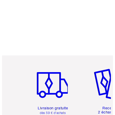
Article 1 sur 6
Article 
Livraison gratuite
Recev
2 échanti
dès 59 € d'achats