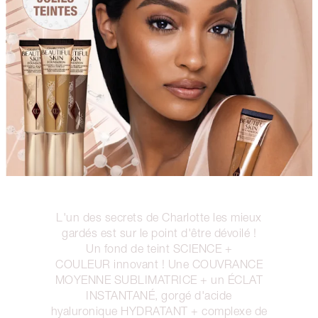
L'un des secrets de Charlotte les mieux
gardés est sur le point d'être dévoilé !
Un fond de teint SCIENCE +
COULEUR innovant ! Une COUVRANCE
MOYENNE SUBLIMATRICE + un ÉCLAT
INSTANTANÉ, gorgé d'acide
hyaluronique HYDRATANT + complexe de