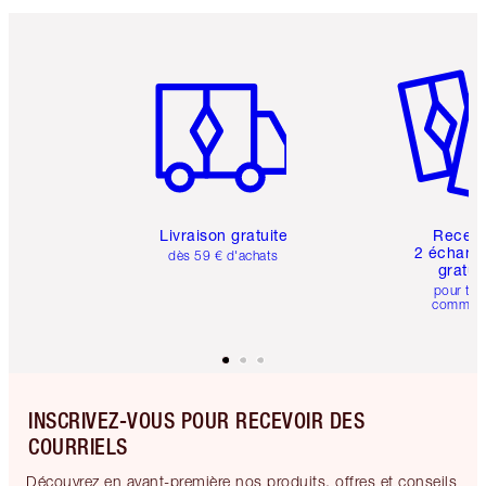
Article 1 sur 6
Article 
Livraison gratuite
Recev
2 échanti
dès 59 € d'achats
gratui
pour tou
comman
INSCRIVEZ-VOUS POUR RECEVOIR DES
COURRIELS
Découvrez en avant-première nos produits, offres et conseils