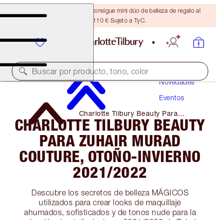
¡ÚLTIMA OPORTUNIDAD! Consigue mini dúo de belleza de regalo al
gastar 110 € Sujeto a TyC.
Buscar por producto, tono, color
Novedades
Eventos
Charlotte Tilbury Beauty Para
CHARLOTTE TILBURY BEAUTY
Zuhair Murad Couture, Otoño-
Invierno 2021/2022
PARA ZUHAIR MURAD
COUTURE, OTOÑO-INVIERNO
2021/2022
Descubre los secretos de belleza MÁGICOS
utilizados para crear looks de maquillaje
ahumados, sofisticados y de tonos nude para la