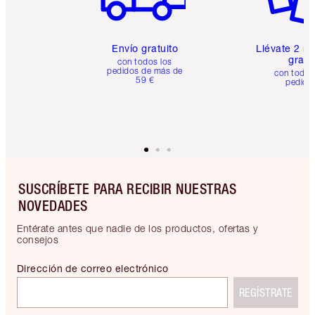
Envío gratuito
Llévate 2 m
gratis
con todos los
pedidos de más de
con todos
59 €
pedido
SUSCRÍBETE PARA RECIBIR NUESTRAS
NOVEDADES
Entérate antes que nadie de los productos, ofertas y
consejos
Dirección de correo electrónico
REGÍSTRATE