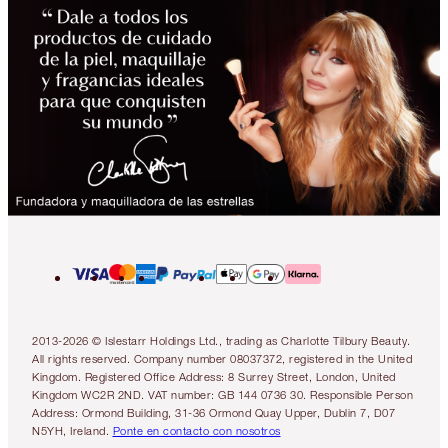
2013-2026 © Islestarr Holdings Ltd., trading as Charlotte Tilbury Beauty.
All rights reserved. Company number 08037372, registered in the United
Kingdom. Registered Office Address: 8 Surrey Street, London, United
Kingdom WC2R 2ND. VAT number: GB 144 0736 30. Responsible Person
Address: Ormond Building, 31-36 Ormond Quay Upper, Dublin 7, D07
N5YH, Ireland.
Ponte en contacto con nosotros