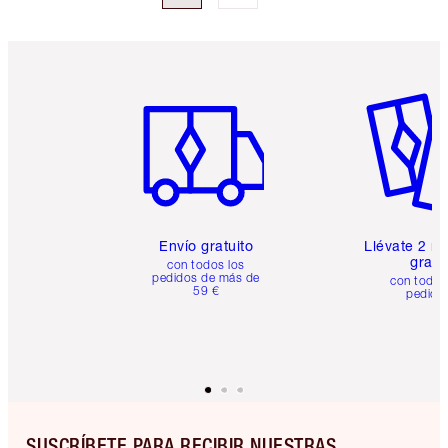
Artículo 1 de 6
Artículo
Envío gratuito
Llévate 2 m
gratis
con todos los
pedidos de más de
con todos
59 €
pedido
SUSCRÍBETE PARA RECIBIR NUESTRAS