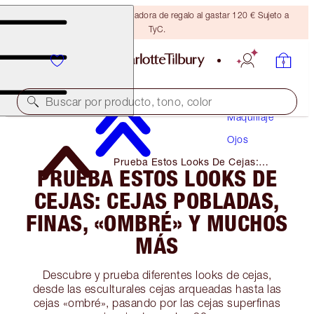
Consigue una brocha bronceadora de regalo al gastar 120 € Sujeto a
TyC.
Buscar por producto, tono, color
Maquillaje
Ojos
Prueba Estos Looks De Cejas:
PRUEBA ESTOS LOOKS DE
Cejas Pobladas, Finas, «Ombré» Y
Muchos Más
CEJAS: CEJAS POBLADAS,
FINAS, «OMBRÉ» Y MUCHOS
MÁS
Descubre y prueba diferentes looks de cejas,
desde las esculturales cejas arqueadas hasta las
cejas «ombré», pasando por las cejas superfinas