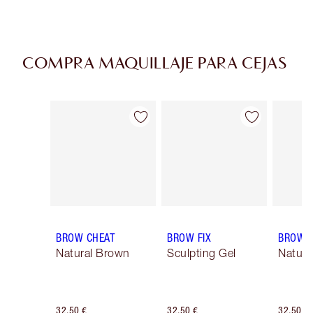
COMPRA MAQUILLAJE PARA CEJAS
Artículo 1 de 13
Artículo 2 de 13
BROW CHEAT
BROW FIX
BROW 
Natural Brown
Sculpting Gel
Natura
32,50 €
32,50 €
32,50 €