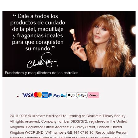
2013-2026 © Islestarr Holdings Ltd., trading as Charlotte Tilbury Beauty.
All rights reserved. Company number 08037372, registered in the United
Kingdom. Registered Office Address: 8 Surrey Street, London, United
Kingdom WC2R 2ND. VAT number: GB 144 0736 30. Responsible Person
Address: Ormond Building, 31-36 Ormond Quay Upper, Dublin 7, D07