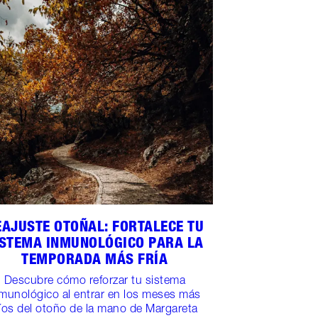
EAJUSTE OTOÑAL: FORTALECE TU
ISTEMA INMUNOLÓGICO PARA LA
TEMPORADA MÁS FRÍA
Descubre cómo reforzar tu sistema
munológico al entrar en los meses más
ríos del otoño de la mano de Margareta