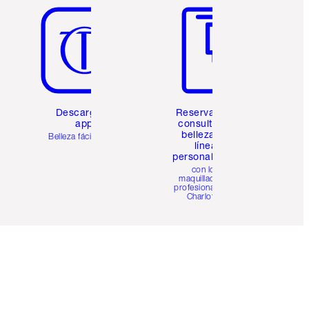
Descarga la
Reserva una
app
consulta de
belleza en
Belleza fácil para ti
línea
personalizada
con los
maquilladores
profesionales de
Charlotte.