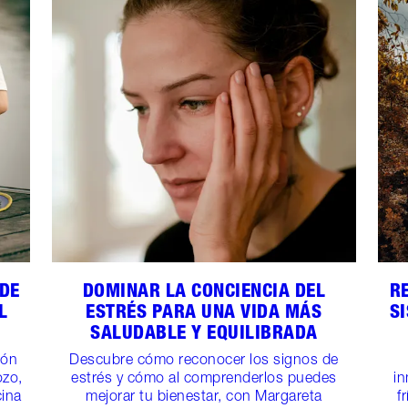
 DE
DOMINAR LA CONCIENCIA DEL
R
L
ESTRÉS PARA UNA VIDA MÁS
S
SALUDABLE Y EQUILIBRADA
ión
Descubre cómo reconocer los signos de
ozo,
estrés y cómo al comprenderlos puedes
in
cina
mejorar tu bienestar, con Margareta
f