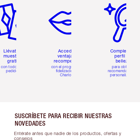
Llévate 2
Accede a
Completa tu
muestras
ventajas y
perfil de
gratis
recompensas
belleza
con todos los
con el programa de
para obtener
pedidos
fidelización de
recomendaciones
Charlotte
personalizadas
SUSCRÍBETE PARA RECIBIR NUESTRAS
NOVEDADES
Entérate antes que nadie de los productos, ofertas y
consejos