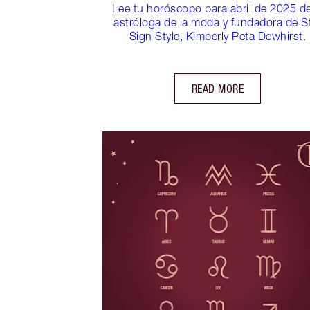
Lee tu horóscopo para abril de 2025 de
astróloga de la moda y fundadora de S
Sign Style, Kimberly Peta Dewhirst.
READ MORE