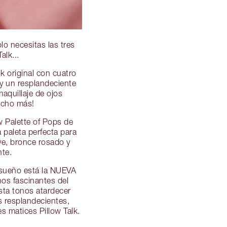
o necesitas las tres
alk...
k original con cuatro
 y un resplandeciente
quillaje de ojos
mucho más!
w Palette of Pops de
a paleta perfecta para
ve, bronce rosado y
nte.
sueño está la NUEVA
nos fascinantes del
sta tonos atardecer
os resplandecientes,
s matices Pillow Talk.