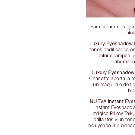
Para crear unos ojo
palet
Luxury Eyeshadow Pa
tonos codificados en
color champán. 
ahumados 
Luxury Eyeshadow P
Charlotte aporta la m
un maquillaje de f
bro
NUEVA Instant Eyes
Instant Eyeshadow 
mágico Pillow Talk
brillantes y un ton
incluyendo 3 precioso