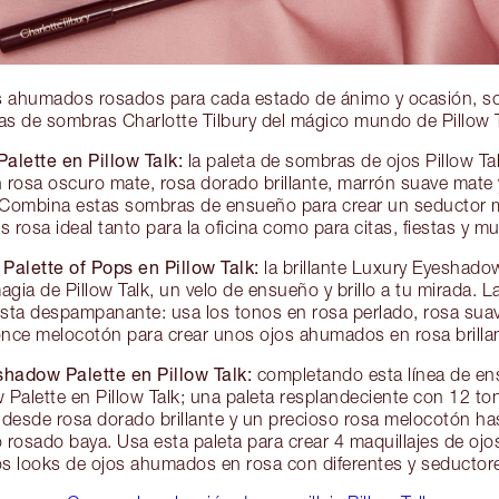
s ahumados rosados para cada estado de ánimo y ocasión, sol
as de sombras Charlotte Tilbury del mágico mundo de Pillow T
lette en Pillow Talk:
la paleta de sombras de ojos Pillow Tal
 rosa oscuro mate, rosa dorado brillante, marrón suave mate
¡Combina estas sombras de ensueño para crear un seductor ma
rosa ideal tanto para la oficina como para citas, fiestas y 
alette of Pops en Pillow Talk:
la brillante Luxury Eyeshado
agia de Pillow Talk, un velo de ensueño y brillo a tu mirada. L
iesta despampanante: usa los tonos en rosa perlado, rosa sua
nce melocotón para crear unos ojos ahumados en rosa brilla
hadow Palette en Pillow Talk:
completando esta línea de en
Palette en Pillow Talk; una paleta resplandeciente con 12 to
, desde rosa dorado brillante y un precioso rosa melocotón ha
o rosado baya. Usa esta paleta para crear 4 maquillajes de oj
s looks de ojos ahumados en rosa con diferentes y seductore