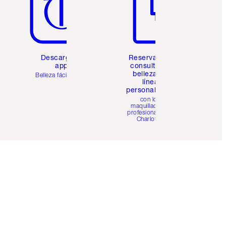
Descarga la
Reserva una
app
consulta de
belleza en
Belleza fácil para ti
línea
personalizada
con los
maquilladores
profesionales de
Charlotte.