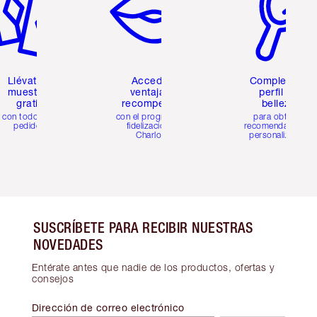
Llévate 2
Accede a
Completa tu
muestras
ventajas y
perfil de
gratis
recompensas
belleza
con todos los
con el programa de
para obtener
pedidos
fidelización de
recomendaciones
Charlotte
personalizadas
SUSCRÍBETE PARA RECIBIR NUESTRAS
NOVEDADES
Entérate antes que nadie de los productos, ofertas y
consejos
Dirección de correo electrónico