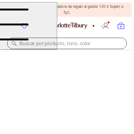
Consigue una brocha bronceadora de regalo al gastar 120 € Sujeto a
TyC.
Buscar por producto, tono, color
EDICIÓN LIMITADA
TINTED LOVE
SANTA EUPHORIA
32,00 €