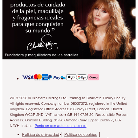
2013-2026 © Islestarr Holdings Ltd., trading as Charlotte Tilbury Beauty.
All rights reserved. Company number 08037372, registered in the United
Kingdom. Registered Office Address: 8 Surrey Street, London, United
Kingdom WC2R 2ND. VAT number: GB 144 0736 30. Responsible Person
Address: Ormond Building, 31-36 Ormond Quay Upper, Dublin 7, D07
N5YH, Ireland.
Ponte en contacto con nosotros
Política de privacidad
Política de cookies