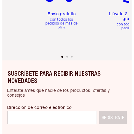
Envío gratuito
Llévate 2 m
gratis
con todos los
pedidos de más de
con todos
59 €
pedido
SUSCRÍBETE PARA RECIBIR NUESTRAS
NOVEDADES
Entérate antes que nadie de los productos, ofertas y
consejos
Dirección de correo electrónico
REGÍSTRATE