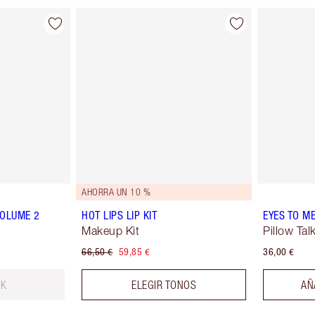
AHORRA UN 10 %
VOLUME 2
HOT LIPS LIP KIT
EYES TO M
Makeup Kit
Pillow Tal
66,50 €
59,85 €
36,00 €
CK
ELEGIR TONOS
AÑ