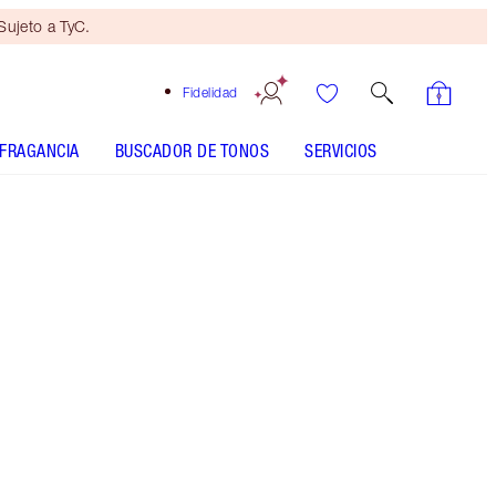
ujeto a TyC.
Fidelidad
FRAGANCIA
BUSCADOR DE TONOS
SERVICIOS
Midnight Blue - Old Sku - Discontinued
Mini dúo de belleza
de regalo