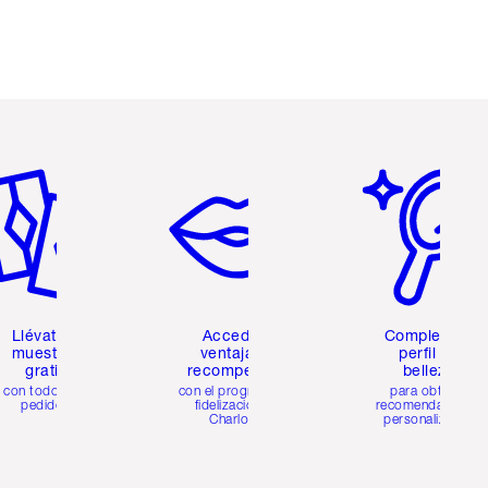
tículo 2 de 6
Artículo 3 de 6
Artículo 4 de 6
Llévate 2
Accede a
Completa tu
muestras
ventajas y
perfil de
gratis
recompensas
belleza
con todos los
con el programa de
para obtener
pedidos
fidelización de
recomendaciones
Charlotte
personalizadas