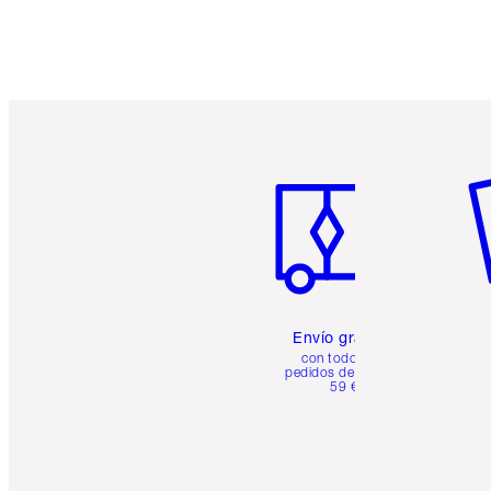
Artículo 1 de 6
Ar
Envío gratuito
con todos los
pedidos de más de
59 €