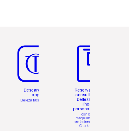
Artículo 5 de 6
Artículo 6 de 6
Descarga la
Reserva una
app
consulta de
belleza en
Belleza fácil para ti
línea
personalizada
con los
maquilladores
profesionales de
Charlotte.