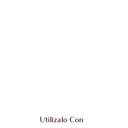
culo 2 de 20
Artículo 3 de 20
Utilízalo Con