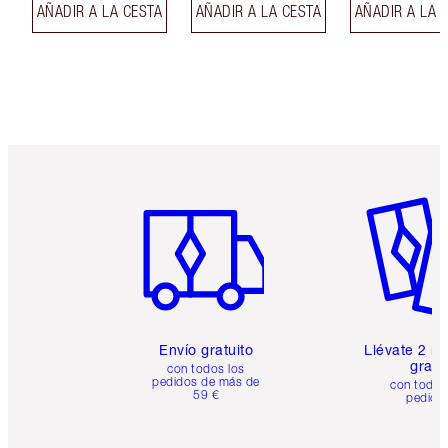
AÑADIR A LA CESTA
AÑADIR A LA CESTA
AÑADIR A LA 
Artículo 1 de 6
Artículo
Envío gratuito
Llévate 2 m
gratis
con todos los
pedidos de más de
con todos
59 €
pedido