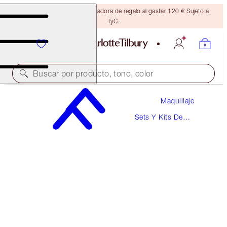
Consigue una brocha bronceadora de regalo al gastar 120 € Sujeto a
TyC.
Buscar por producto, tono, color
Maquillaje
VALOR 85.50 €
Sets Y Kits De
PILLOW TALK ICONIC LIP AND CHEEK KIT
Maquillaje
PILLOW TALK ORIGINAL
55,00 €
(
72,37 €
/
10
ml
)