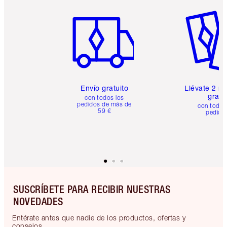
Artículo 1 de 6
Artículo
Envío gratuito
Llévate 2 m
gratis
con todos los
pedidos de más de
con todos
59 €
pedido
SUSCRÍBETE PARA RECIBIR NUESTRAS
NOVEDADES
Entérate antes que nadie de los productos, ofertas y
consejos