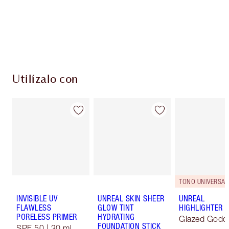
compres!
Envío estándar con compras de 59,00 €
Elige 2 muestras gratis al finalizar la compra
Utilízalo con
TONO UNIVERSAL
INVISIBLE UV
UNREAL SKIN SHEER
UNREAL
FLAWLESS
GLOW TINT
HIGHLIGHTER
PORELESS PRIMER
HYDRATING
Glazed Godd
FOUNDATION STICK
SPF 50 | 30 ml