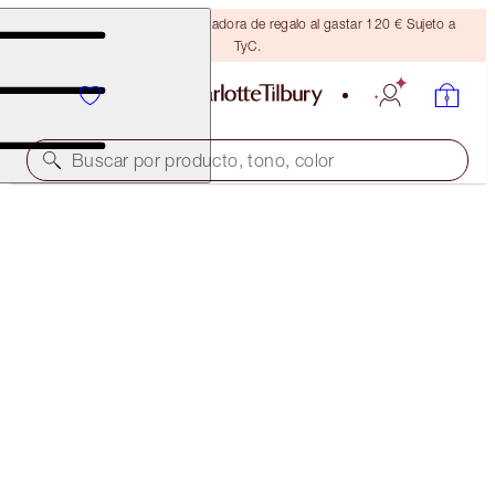
Consigue una brocha bronceadora de regalo al gastar 120 € Sujeto a
TyC.
Buscar por producto, tono, color
¡AHORRA MÁS DE UN 50 %!*
NEW! CHARLOTTE’S MYSTERY BEAUTY MUSE BOX
IN GLOWING GODDESS
OFFER ENDED
162,00 €