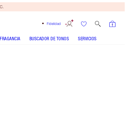
yC.
Fidelidad
FRAGANCIA
BUSCADOR DE TONOS
SERVICIOS
Brocha
bronceadora
gratis
Al
gastar
110 €
Sujeto
a TyC.
Compra el producto icónico de belleza de
Charlotte en tamaño estándar y llévate otro
gratis en tamaño de viaje a juego* con control de
brillo y grasa las 24 horas para un efecto