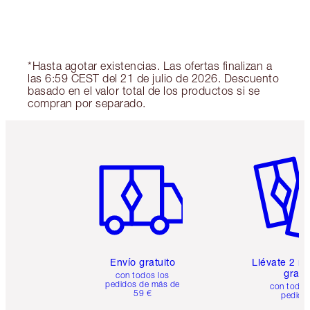
*Hasta agotar existencias. Las ofertas finalizan a
las 6:59 CEST del 21 de julio de 2026. Descuento
basado en el valor total de los productos si se
compran por separado.
Artículo 1 de 6
Artículo
Envío gratuito
Llévate 2 m
gratis
con todos los
pedidos de más de
con todos
59 €
pedido