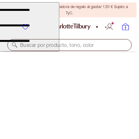
Consigue una brocha bronceadora de regalo al gastar 120 € Sujeto a
TyC.
Buscar por producto, tono, color
¡MINITALLA GRATIS A JUEGO!
EXAGGER-EYES VOLUME MASCARA FULL-SIZE +
TRAVEL-SIZE DUO
OFFER ENDED
52,00 €