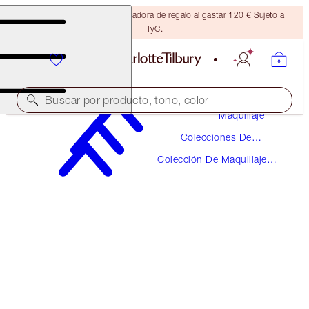
Consigue una brocha bronceadora de regalo al gastar 120 € Sujeto a
TyC.
Buscar por producto, tono, color
Maquillaje
Colecciones De
THE SUPER NUDES
Maquillaje
Colección De Maquillaje
MATTE REVOLUTION - SUPER FABULOUS
Super Nudes
38,00 €