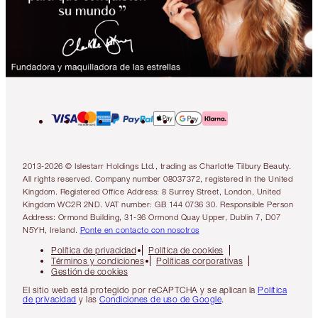
2013-2026 © Islestarr Holdings Ltd., trading as Charlotte Tilbury Beauty.
All rights reserved. Company number 08037372, registered in the United
Kingdom. Registered Office Address: 8 Surrey Street, London, United
Kingdom WC2R 2ND. VAT number: GB 144 0736 30. Responsible Person
Address: Ormond Building, 31-36 Ormond Quay Upper, Dublin 7, D07
N5YH, Ireland.
Ponte en contacto con nosotros
Política de privacidad
Política de cookies
Términos y condiciones
Políticas corporativas
Gestión de cookies
El sitio web está protegido por reCAPTCHA y se aplican la
Política
de privacidad
y las
Condiciones de uso de Google
.