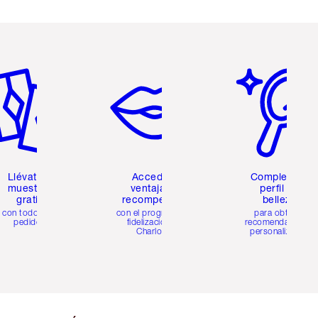
tículo 2 de 6
Artículo 3 de 6
Artículo 4 de 6
Llévate 2
Accede a
Completa tu
muestras
ventajas y
perfil de
gratis
recompensas
belleza
con todos los
con el programa de
para obtener
pedidos
fidelización de
recomendaciones
Charlotte
personalizadas