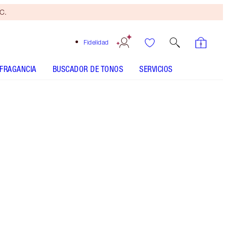
yC.
Fidelidad
FRAGANCIA
BUSCADOR DE TONOS
SERVICIOS
Matte Revolution - Wedding Belles Refill
SHADE MATCH
CÓMO SE APLICA