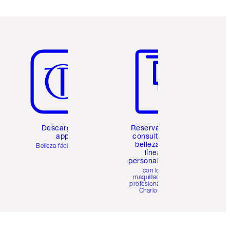
Artículo 5 de 6
Artículo 6 de 6
Descarga la
Reserva una
app
consulta de
belleza en
Belleza fácil para ti
línea
personalizada
con los
maquilladores
profesionales de
Charlotte.