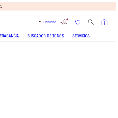
yC.
Fidelidad
FRAGANCIA
BUSCADOR DE TONOS
SERVICIOS
Matte Revolution- Kiss of Fortune
SHADE MATCH
CÓMO SE APLICA