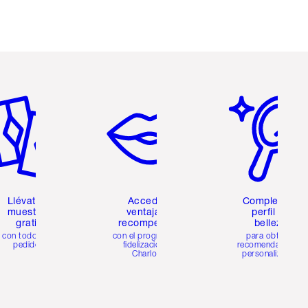
tículo 2 de 6
Artículo 3 de 6
Artículo 4 de 6
Llévate 2
Accede a
Completa tu
muestras
ventajas y
perfil de
gratis
recompensas
belleza
con todos los
con el programa de
para obtener
pedidos
fidelización de
recomendaciones
Charlotte
personalizadas