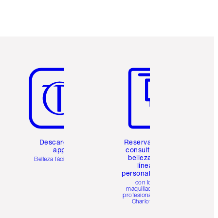
Artículo 5 de 6
Artículo 6 de 6
Descarga la
Reserva una
app
consulta de
belleza en
Belleza fácil para ti
línea
personalizada
con los
maquilladores
profesionales de
Charlotte.