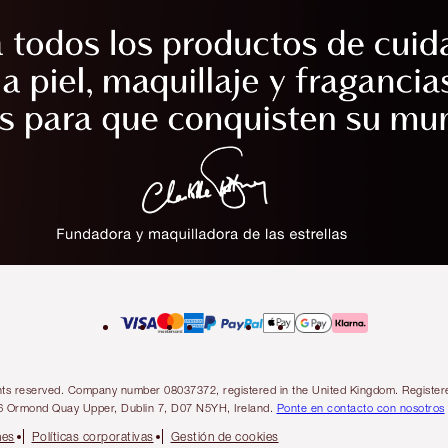
l rights reserved. Company number 08037372, registered in the United Kingdom. Regis
6 Ormond Quay Upper, Dublin 7, D07 N5YH, Ireland.
Ponte en contacto con nosotros
nes
Políticas corporativas
Gestión de cookies