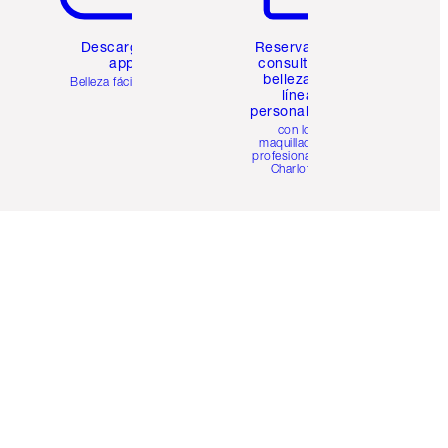
Descarga la
Reserva una
app
consulta de
belleza en
Belleza fácil para ti
línea
personalizada
con los
maquilladores
profesionales de
Charlotte.