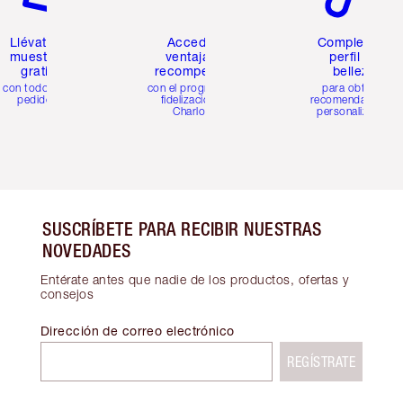
Llévate 2
Accede a
Completa tu
muestras
ventajas y
perfil de
gratis
recompensas
belleza
con todos los
con el programa de
para obtener
pedidos
fidelización de
recomendaciones
Charlotte
personalizadas
SUSCRÍBETE PARA RECIBIR NUESTRAS
NOVEDADES
Entérate antes que nadie de los productos, ofertas y
consejos
Dirección de correo electrónico
REGÍSTRATE