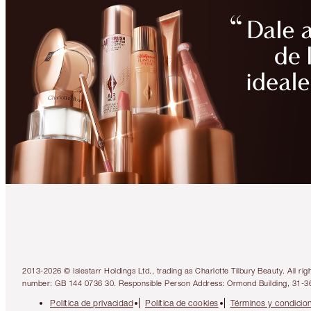
2013-2026 © Islestarr Holdings Ltd., trading as Charlotte Tilbury Beauty. Al
number: GB 144 0736 30. Responsible Person Address: Ormond Building, 31-3
Política de privacidad
Política de cookies
Términos y condicio