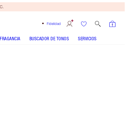
yC.
Fidelidad
FRAGANCIA
BUSCADOR DE TONOS
SERVICIOS
Brocha
bronceadora
gratis
Al
gastar
110 €
Sujeto
a TyC.
¡Un set de regalo para el cuidado de la piel que
incluye mi GALARDONADA crema hidratante
Charlotte’s Magic Cream y el INNOVADOR Magic
Serum Crystal Elixir!