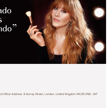
tered Office Address: 8 Surrey Street, London, United Kingdom WC2R 2ND. VAT