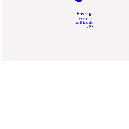
Envío gratuito
con todos los
pedidos de más de
59 €