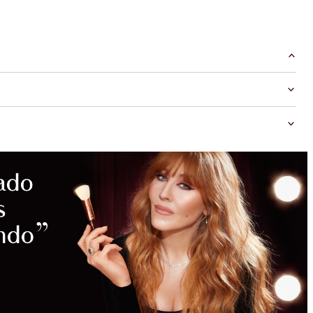
MAGICAL
SAVINGS
WITH
EXCLUSIVE
KITS