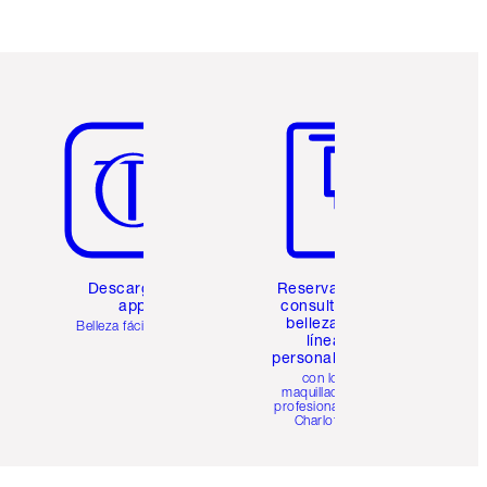
Artículo 5 de 6
Artículo 6 de 6
Descarga la
Reserva una
app
consulta de
belleza en
Belleza fácil para ti
línea
personalizada
con los
maquilladores
profesionales de
Charlotte.