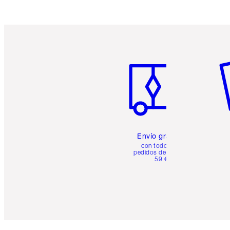
Artículo 1 de 6
Ar
Envío gratuito
con todos los
pedidos de más de
59 €