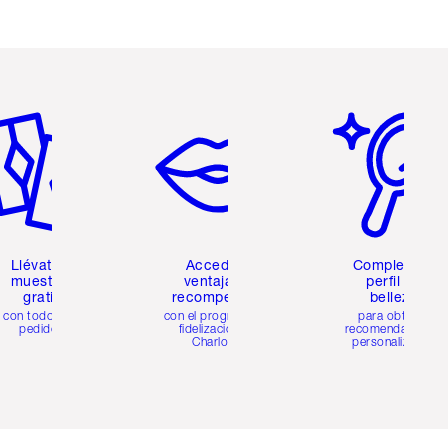
tículo 2 de 6
Artículo 3 de 6
Artículo 4 de 6
Llévate 2
Accede a
Completa tu
muestras
ventajas y
perfil de
gratis
recompensas
belleza
con todos los
con el programa de
para obtener
pedidos
fidelización de
recomendaciones
Charlotte
personalizadas