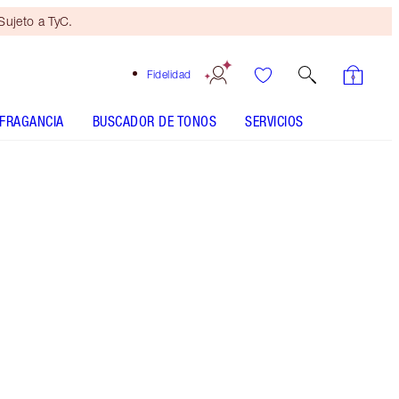
ujeto a TyC.
Fidelidad
FRAGANCIA
BUSCADOR DE TONOS
SERVICIOS
Mini dúo de belleza
de regalo
con compras de 100 € Sujeto
a TyC.
Ahorra un mágico 30 %* en secretos de cuidado
de la piel para hidratar y revitalizar el aspecto de
la piel.
Más información