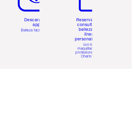
Descarga la
Reserva una
app
consulta de
belleza en
Belleza fácil para ti
línea
personalizada
con los
maquilladores
profesionales de
Charlotte.