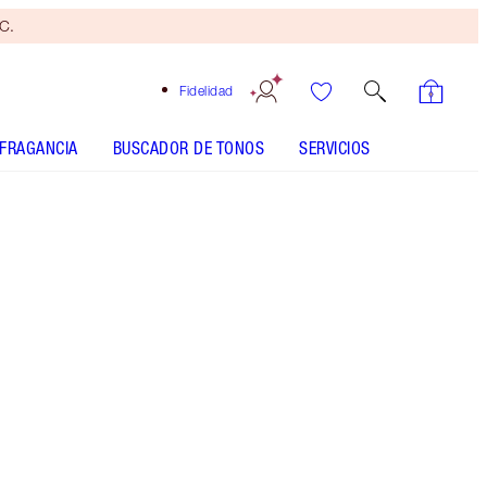
yC.
Fidelidad
FRAGANCIA
BUSCADOR DE TONOS
SERVICIOS
LIMITED EDITION Black - Discontinued
Brocha
bronceadora
gratis