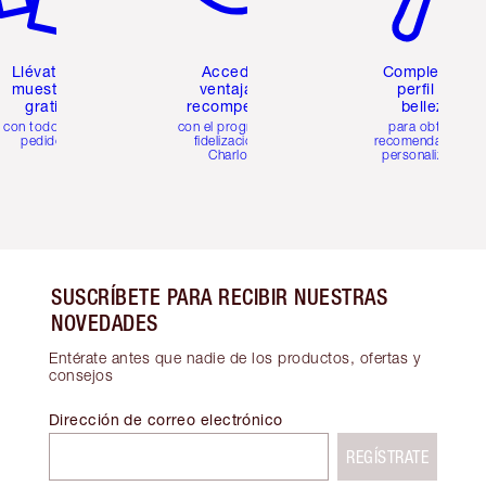
Llévate 2
Accede a
Completa tu
muestras
ventajas y
perfil de
gratis
recompensas
belleza
con todos los
con el programa de
para obtener
pedidos
fidelización de
recomendaciones
Charlotte
personalizadas
SUSCRÍBETE PARA RECIBIR NUESTRAS
NOVEDADES
Entérate antes que nadie de los productos, ofertas y
consejos
Dirección de correo electrónico
REGÍSTRATE