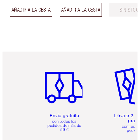
AÑADIR A LA CESTA
AÑADIR A LA CESTA
SIN STOC
Artículo 1 de 6
Artículo
Envío gratuito
Llévate 2 m
gratis
con todos los
pedidos de más de
con todos
59 €
pedido