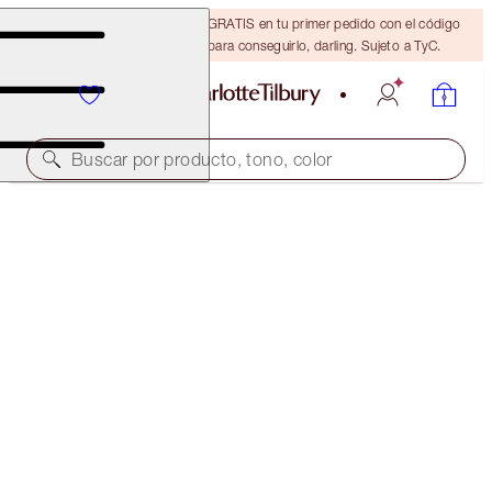
15 % de descuento + ENVÍO GRATIS en tu primer pedido con el código
DARLING15. Inicia sesión para conseguirlo, darling. Sujeto a TyC.
Buscar por producto, tono, color
STOCK LIMITADO
LATEX LOVE
BERRY NUDE
32,00 €
(
80,00 €
/
10
ml
)