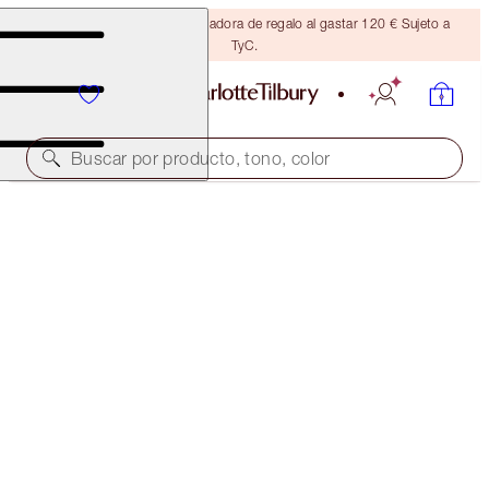
Consigue una brocha bronceadora de regalo al gastar 120 € Sujeto a
TyC.
Buscar por producto, tono, color
THE ICON PALETTE
EYESHADOW PALETTE
65,00 €