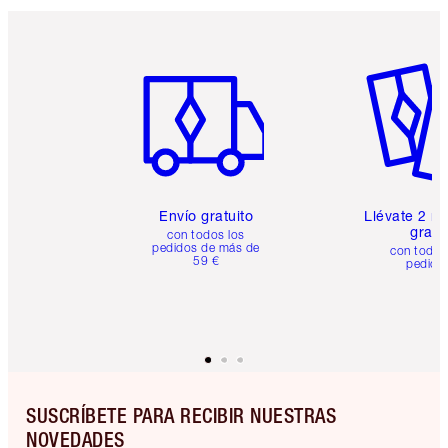
Artículo 1 de 6
Artículo
Envío gratuito
Llévate 2 m
gratis
con todos los
pedidos de más de
con todos
59 €
pedido
SUSCRÍBETE PARA RECIBIR NUESTRAS
NOVEDADES