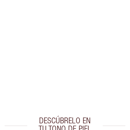
Gana 65 monedas de fidelización
Más información
PRODUCTOS EXCLUSIVOS DE CHARLOTTE TILBURY
Club de fidelidad Charlotte’s Darlings. Gana
monedas de fidelización cada vez que
compres!
Envío estándar con compras de 59,00 €
Elige 2 muestras gratis al finalizar la compra
DESCÚBRELO EN
TU TONO DE PIEL