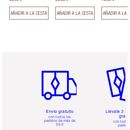
AÑADIR A LA CESTA
AÑADIR A LA CESTA
AÑADIR A LA 
Artículo 1 de 6
Artículo
Envío gratuito
Llévate 2 m
gratis
con todos los
pedidos de más de
con todos
59 €
pedido