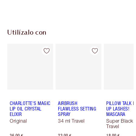
Elige 2 muestras gratis al finalizar la compra
Utilízalo con
CHARLOTTE'S MAGIC
AIRBRUSH
PILLOW TALK 
LIP OIL CRYSTAL
FLAWLESS SETTING
UP LASHES!
ELIXIR
SPRAY
MASCARA
Original
34 ml Travel
Super Black 
Travel
36,00 €
23,00 €
18,00 €