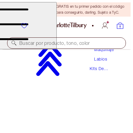
15 % de descuento + ENVÍO GRATIS en tu primer pedido con el código
DARLING15. Inicia sesión para conseguirlo, darling. Sujeto a TyC.
Buscar por producto, tono, color
Maquillaje
Labios
VALOR: 41 €
Kits De
GLOSS & LIPSTICK DUO
Labiales
ICON BABY
33,00 €