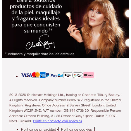
2013-2026 © Islestarr Holdings Ltd., trading as Charlotte Tilbury Beauty.
All rights reserved. Company number 08037372, registered in the United
Kingdom. Registered Office Address: 8 Surrey Street, London, United
Kingdom WC2R 2ND. VAT number: GB 144 0736 30. Responsible Person
Address: Ormond Building, 31-36 Ormond Quay Upper, Dublin 7, D07
N5YH, Ireland.
Ponte en contacto con nosotros
Política de privacidad
Política de cookies