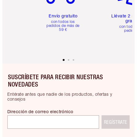
Envío gratuito
Llévate 2 m
gratis
con todos los
pedidos de más de
con todos
59 €
pedido
SUSCRÍBETE PARA RECIBIR NUESTRAS
NOVEDADES
Entérate antes que nadie de los productos, ofertas y
consejos
Dirección de correo electrónico
REGÍSTRATE