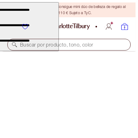
¡ÚLTIMA OPORTUNIDAD! Consigue mini dúo de belleza de regalo al
gastar 110 € Sujeto a TyC.
Buscar por producto, tono, color
EDICIÓN LIMITADA
EYES TO MESMERISE
COPPER SUNRISE
36,00 €