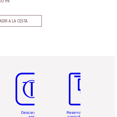
00 ml
ADIR A LA CESTA
Artículo 5 de 6
Artículo 6 de 6
Descarga la
Reserva una
app
consulta de