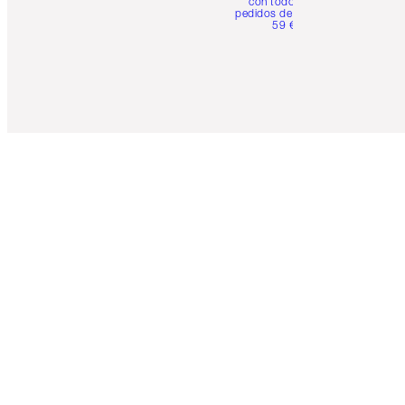
con todos los
pedidos de más de
59 €