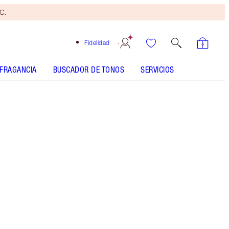
yC.
Fidelidad
FRAGANCIA
BUSCADOR DE TONOS
SERVICIOS
Brocha
bronceadora
gratis
Al
gastar
110 €
Sujeto
a TyC.
Paleta con 6 sombras de ojos que incluye tonos
cobrizos, rosados, terracota y marrones.
Más información