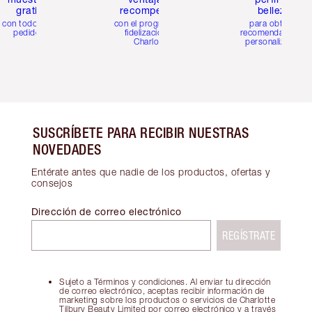
gratis
recompensas
belleza
con todos los
con el programa de
para obtener
pedidos
fidelización de
recomendaciones
Charlotte
personalizadas
SUSCRÍBETE PARA RECIBIR NUESTRAS
NOVEDADES
Entérate antes que nadie de los productos, ofertas y
consejos
Dirección de correo electrónico
REGÍSTRATE
Sujeto a Términos y condiciones. Al enviar tu dirección
de correo electrónico, aceptas recibir información de
marketing sobre los productos o servicios de Charlotte
Tilbury Beauty Limited por correo electrónico y a través