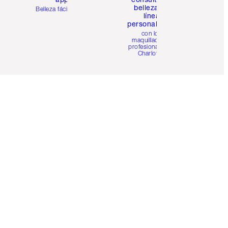
belleza en
Belleza fácil para ti
línea
personalizada
con los
maquilladores
profesionales de
Charlotte.