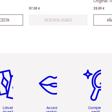
Original 1
97,00 €
39,00 €
 CESTA
DESCATALOGADO
AÑ
tículo 2 de 6
Artículo 3 de 6
Artículo 4 de 6
Llévate 2
Accede a
Completa tu
muestras
ventajas y
perfil de